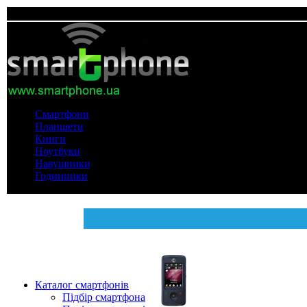
Смартфони
Планшети
Книги
Ноутбуки
Навушники
Годинники
Каталог смартфонів
Підбір смартфона