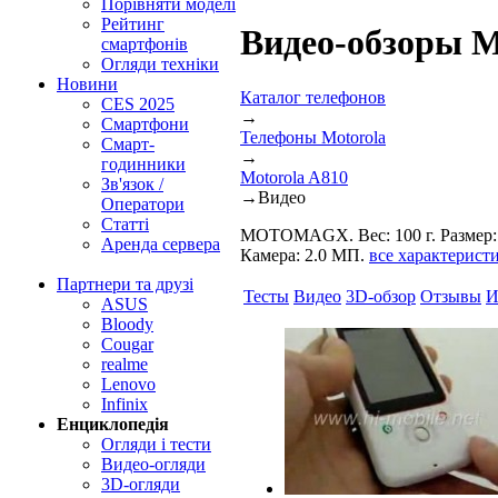
Порівняти моделі
Рейтинг
Видео-обзоры M
смартфонів
Огляди техніки
Новини
Каталог телефонов
CES 2025
→
Смартфони
Телефоны Motorola
Смарт-
→
годинники
Motorola A810
Зв'язок /
→
Видео
Оператори
Статті
MOTOMAGX. Вес: 100 г. Размер: 
Аренда сервера
Камера: 2.0 МП.
все характерист
Партнери та друзі
Тесты
Видео
3D-обзор
Отзывы
И
ASUS
Bloody
Cougar
realme
Lenovo
Infinix
Енциклопедія
Огляди і тести
Видео-огляди
3D-огляди