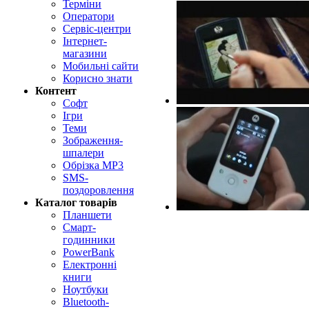
Терміни
Оператори
Сервіс-центри
Інтернет-
магазини
Мобильні сайти
Корисно знати
Контент
Софт
Ігри
Теми
Зображення-
шпалери
Обрізка MP3
SMS-
поздоровлення
Каталог товарів
Планшети
Смарт-
годинники
PowerBank
Електронні
книги
Ноутбуки
Bluetooth-