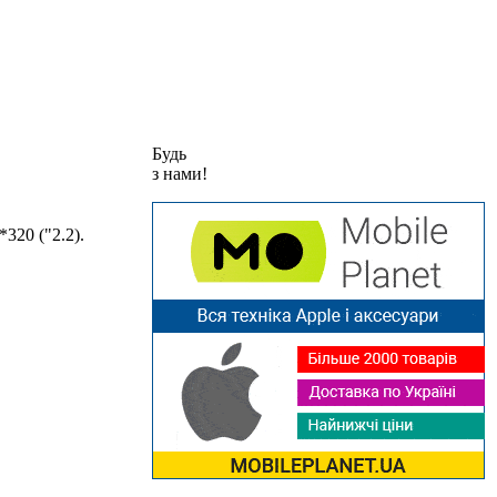
Будь
з нами!
320 ("2.2).