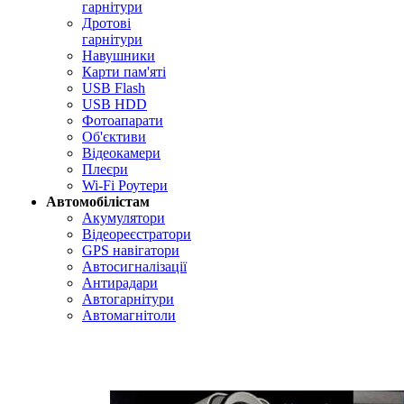
гарнітури
Дротові
гарнітури
Навушники
Карти пам'яті
USB Flash
USB HDD
Фотоапарати
Об'єктиви
Відеокамери
Плеєри
Wi-Fi Роутери
Автомобілістам
Акумулятори
Відеореєстратори
GPS навігатори
Автосигналізації
Антирадари
Автогарнітури
Автомагнітоли